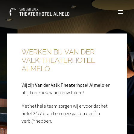
Overslaan
naar
Homepagina
content
WERKEN BIJ VAN DER 
VALK THEATERHOTEL 
ALMELO
Wij zijn 
Van der Valk Theaterhotel Almelo
 en 
altijd op zoek naar nieuw talent!
Met het hele team zorgen wij ervoor dat het 
hotel 24/7 draait en onze gasten een fijn 
verblijf hebben.