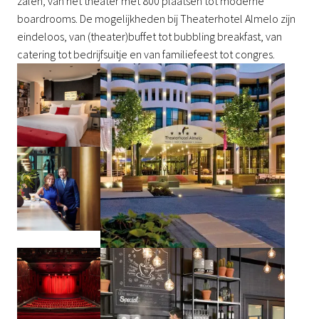
zalen, van het theater met 800 plaatsen tot moderne 
boardrooms. De mogelijkheden bij Theaterhotel Almelo zijn 
eindeloos, van (theater)buffet tot bubbling breakfast, van 
catering tot bedrijfsuitje en van familiefeest tot congres.