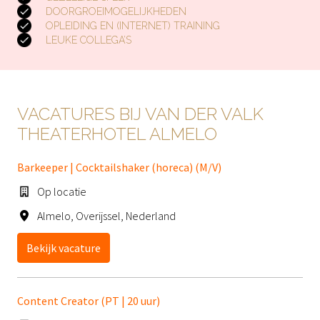
DOORGROEIMOGELIJKHEDEN
OPLEIDING EN (INTERNET) TRAINING
LEUKE COLLEGA’S
VACATURES BIJ VAN DER VALK 
THEATERHOTEL ALMELO
Barkeeper | Cocktailshaker (horeca) (M/V)
Op locatie
Almelo
,
Overijssel
,
Nederland
Bekijk vacature
Content Creator (PT | 20 uur)