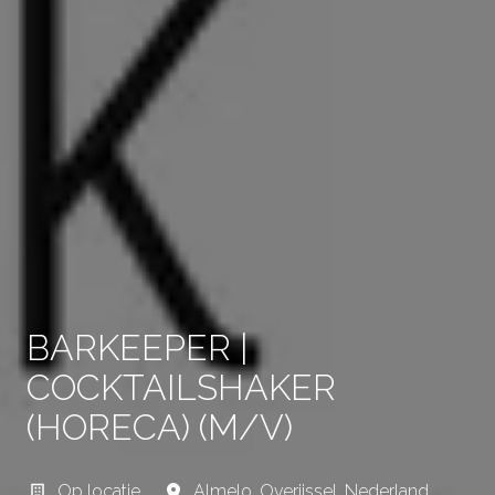
BARKEEPER |
COCKTAILSHAKER
(HORECA) (M/V)
Op locatie
Almelo
,
Overijssel
,
Nederland