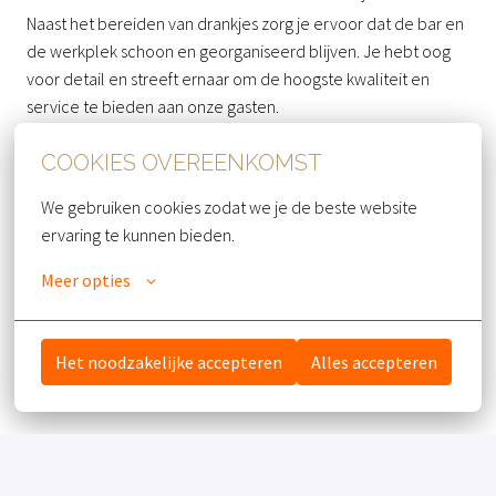
Naast het bereiden van drankjes zorg je ervoor dat de bar en
de werkplek schoon en georganiseerd blijven. Je hebt oog
voor detail en streeft ernaar om de hoogste kwaliteit en
service te bieden aan onze gasten.
Wij zoeken een enthousiaste teamspeler met een passie
COOKIES OVEREENKOMST
voor cocktails en drankjes, die graag gasten in de watten legt.
Ben jij creatief, klantgericht en een echte sfeermaker achter
We gebruiken cookies zodat we je de beste website 
de bar? Dan zijn wij op zoek naar jou!
ervaring te kunnen bieden.
Passie voor het bereiden van cocktails en drankjes
Meer opties
Kennis van verschillende dranken en ingrediënten
Servicegericht en oog voor detail
Het noodzakelijke accepteren
Alles accepteren
Teamspeler met goede communicatieve
vaardigheden
Je hebt al enige barervaring nodig. Werktijden zijn