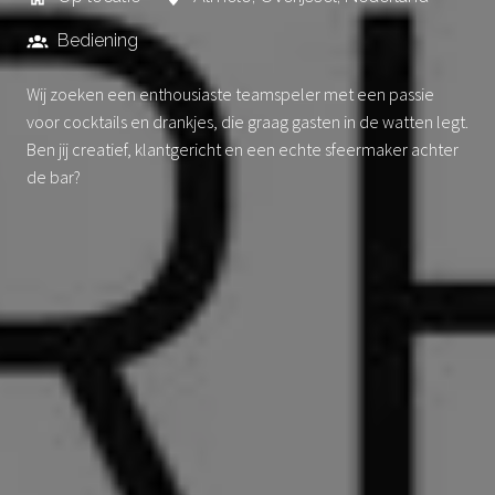
Bediening
Wij zoeken een enthousiaste teamspeler met een passie
voor cocktails en drankjes, die graag gasten in de watten legt.
Ben jij creatief, klantgericht en een echte sfeermaker achter
de bar?