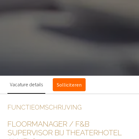
Vacature details
Solliciteren
FUNCTIEOMSCHRIJVING
FLOORMANAGER / F&B
SUPERVISOR BIJ THEATERHOTEL