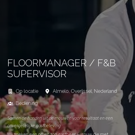
FLOORMANAGER / F&B
SUPERVISOR
Op locatie
Almelo
,
Overijssel
,
Nederland
Bediening
Samen de handen uit de mouwen voor resultaat en een
onvergetelijke gastbeleving
Wij zoeken een op en top gastheer /-vrouw die met