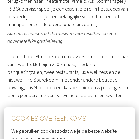
terugkomen naar Theaterhotel Almelo. Als Floormanager /
F&B Supervisor speel je een essentiële rol in het succes van
ons bedrijf en ben je een belangrijke schakel tussen het
management en de operationele uitvoering.
Samen de handen uit de mouwen voor resultaat en een
onvergetelijke gastbeleving
Theaterhotel Almelo is een uniek viersterrenhotel in het hart
van Twente. Met bijna 200 kamers, moderne
banquetingzalen, twee restaurants, luxe wellness en de
nieuwe ‘The SpareRoom’ met onder andere boutique
bowling, privébioscoop en -karaoke bieden wij onze gasten
een bijzondere mix van gastvrijheid, beleving en kwaliteit.
WAT GA JE DOEN?
COOKIES OVEREENKOMST
Zorgen voor een goede dagelijkse planning en
We gebruiken cookies zodat we je de beste website 
taakverdeling
ervaring te kunnen bieden.