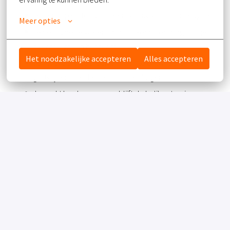
Je bent op en top gastheer -vrouw voor al onze gasten
Meer opties
Je hebt goede vak en product kennis en zorgt dat je dit
overdraagt aan het team
Het noodzakelijke accepteren
Alles accepteren
Je motiveert iedereen om zich te ontwikkelen en
gastvrijheid met het team uit te dragen
Je werkt hard mee, maar blijft de helikopterview
behouden
VEREISTEN
WIE BEN JIJ?
· Een commerciële leidinggevende met passie voor