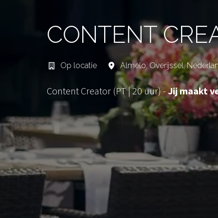
CONTENT CREAT
Op locatie
Almelo
,
Overijssel
,
Nederla
Content Creator (PT | 20 uur) -
Jij maakt ve