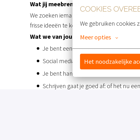
Wat jij meebrengt
COOKIES OVER
We zoeken iemand die creatief is en doelge
We gebruiken cookies z
frisse ideeën te komen.
Wat we van jou verwachten:
Meer opties
Je bent een creatieveling die kansen zi
Social media ken je door en door: van 
Het noodzakelijke a
Je bent handig met tools: Canva, Adobe
Schrijven gaat je goed af: of het nu een 
Je kan strategisch meedenken: je begri
Je bent nieuwsgierig en leergierig: je
Daarnaast ben je flexibel, representatief en