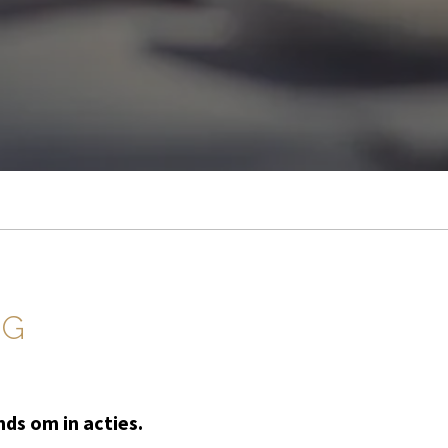
NG
nds om in acties.