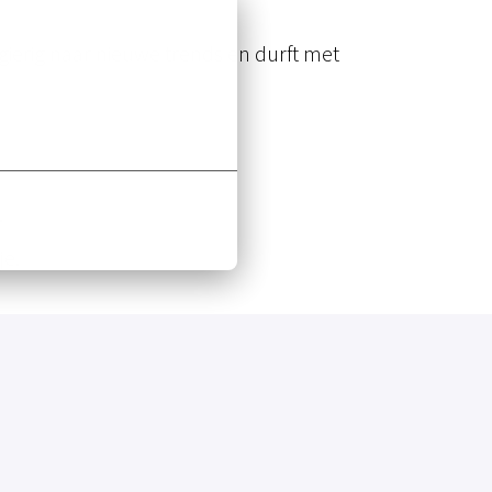
gierig naar nieuwe trends en durft met
.
je.
altijd met resultaat in gedachten.
om beter te worden.