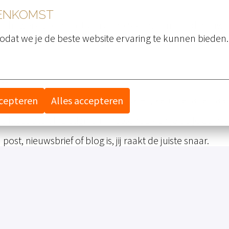
EENKOMST
richt werkt. Je houdt van aanpakken, bent altijd nieuws
odat we je de beste website ervaring te kunnen bieden.
et
Instagram tot LinkedIn en TikTok – jij kent het allemaal
ccepteren
Alles accepteren
 Illustrator, InDesign en Photoshop ken je op je duimp
post, nieuwsbrief of blog is, jij raakt de juiste snaar.
jpt hoe je content koppelt aan onze doelen en je werkt 
 volgt de nieuwste trends en zoekt altijd naar manieren 
 woon je bij voorkeur in (de buurt van) Twente.