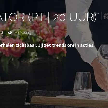
OR (PT | 20 UUR)
nd
Marketing
rhalen zichtbaar. Jij zet trends om in acties.